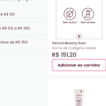
té R$ 50
e R$ 50 a R$ 150
cima de R$ 150
Verisol Beauty Gum
Goma de Colágeno Verisol
R$ 151,20
Adicionar ao carrinho