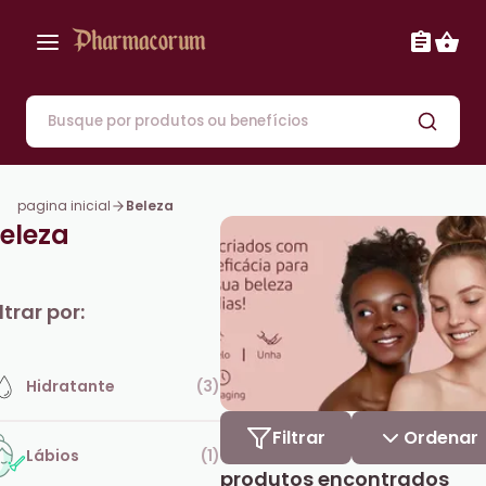
Sem ordenação
Mais Recentes
de A até Z
pagina inicial
Beleza
Menor preço
eleza
ltrar por:
Hidratante
(
3
)
Filtrar
Ordenar
Lábios
(
1
)
produtos encontrados