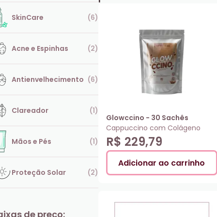
SkinCare
(
6
)
Acne e Espinhas
(
2
)
Antienvelhecimento
(
6
)
Clareador
(
1
)
Glowccino - 30 Sachês
Cappuccino com Colágeno
R$ 229,79
Mãos e Pés
(
1
)
Adicionar ao carrinho
Proteção Solar
(
2
)
aixas de preço: